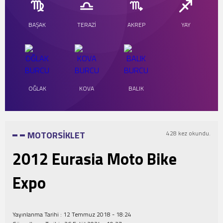
Şampiyonası Başlıyor!
BAŞAK
TERAZİ
AKREP
YAY
OĞLAK
KOVA
BALIK
MOTORSİKLET
428 kez okundu.
2012 Eurasia Moto Bike
Expo
Yayınlanma Tarihi :
12 Temmuz 2018 - 18:24