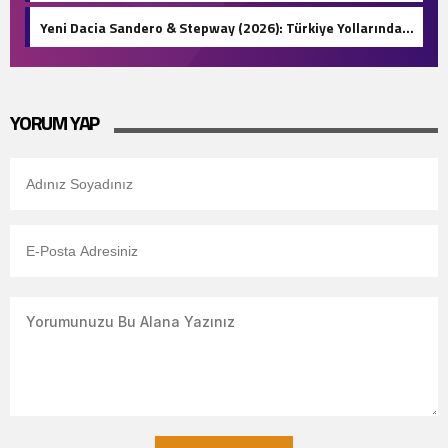
Türkiye’de!
Yeni Dacia Sandero & Stepway (2026): Türkiye Yollarında
1.500 KM Menzil ve Otomatik LPG Devri!
YORUM YAP