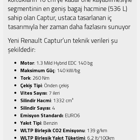
segmentinin en geniş bagaj hacmine (536 L)
sahip olan Captur, ustaca tasarlanan iç
tasarımıyla her zaman daha fazlasını sunuyor
Yeni Renault Captur’un teknik verileri şu
şekildedir:
Motor
: 1.3 Mild Hybrid EDC 140 bg
Maksimum Güç
: 140 kW/bg
Tork
: 260 Nm
Çekiş Tipi
: Önden çekiş
Vites Sayısı
: 7 ileri
Silindir Hacmi
: 1332 cm³
Silindir Sayısı
: 4
Emisyon Standardı
: EURO6
Yakıt Tipi
: Benzin
WLTP Birleşik CO2 Emisyonu
: 139 g/km
WLTP Birleşik Yakıt Tüketimi
: 6,2 lt/100km