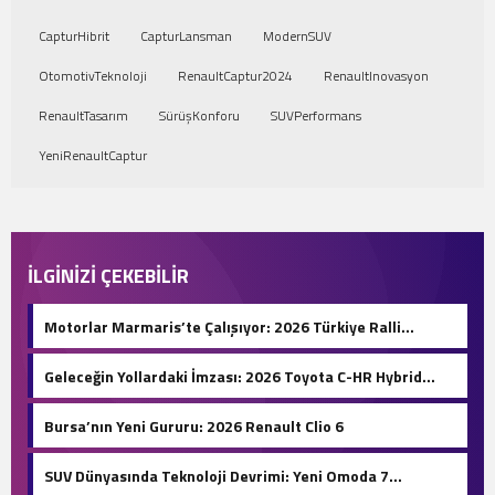
CapturHibrit
CapturLansman
ModernSUV
OtomotivTeknoloji
RenaultCaptur2024
RenaultInovasyon
RenaultTasarım
SürüşKonforu
SUVPerformans
YeniRenaultCaptur
İLGİNİZİ ÇEKEBİLİR
Motorlar Marmaris’te Çalışıyor: 2026 Türkiye Ralli
Şampiyonası Başlıyor!
Geleceğin Yollardaki İmzası: 2026 Toyota C-HR Hybrid
Hakkında Her Şey!
Bursa’nın Yeni Gururu: 2026 Renault Clio 6
SUV Dünyasında Teknoloji Devrimi: Yeni Omoda 7