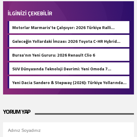
İLGİNİZİ ÇEKEBİLİR
Motorlar Marmaris’te Çalışıyor: 2026 Türkiye Ralli
Şampiyonası Başlıyor!
Geleceğin Yollardaki İmzası: 2026 Toyota C-HR Hybrid
Hakkında Her Şey!
Bursa’nın Yeni Gururu: 2026 Renault Clio 6
SUV Dünyasında Teknoloji Devrimi: Yeni Omoda 7
Türkiye’de!
Yeni Dacia Sandero & Stepway (2026): Türkiye Yollarında
1.500 KM Menzil ve Otomatik LPG Devri!
YORUM YAP