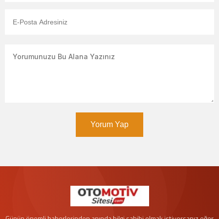
Yorum Yap
Günün önemli haberlerinden anında bilgi sahibi olmak istiyorsanız eğer