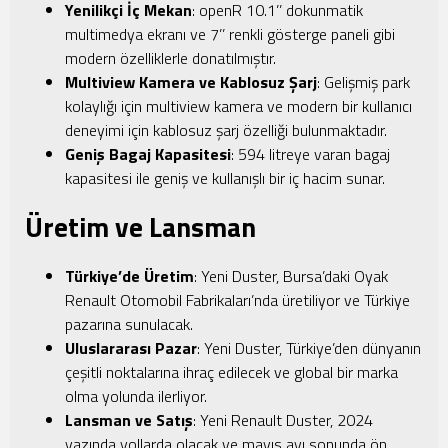
Yenilikçi İç Mekan
: openR 10.1’’ dokunmatik
multimedya ekranı ve 7’’ renkli gösterge paneli gibi
modern özelliklerle donatılmıştır.
Multiview Kamera ve Kablosuz Şarj
: Gelişmiş park
kolaylığı için multiview kamera ve modern bir kullanıcı
deneyimi için kablosuz şarj özelliği bulunmaktadır.
Geniş Bagaj Kapasitesi
: 594 litreye varan bagaj
kapasitesi ile geniş ve kullanışlı bir iç hacim sunar.
Üretim ve Lansman
Türkiye’de Üretim
: Yeni Duster, Bursa’daki Oyak
Renault Otomobil Fabrikaları’nda üretiliyor ve Türkiye
pazarına sunulacak.
Uluslararası Pazar
: Yeni Duster, Türkiye’den dünyanın
çeşitli noktalarına ihraç edilecek ve global bir marka
olma yolunda ilerliyor.
Lansman ve Satış
: Yeni Renault Duster, 2024
yazında yollarda olacak ve mayıs ayı sonunda ön