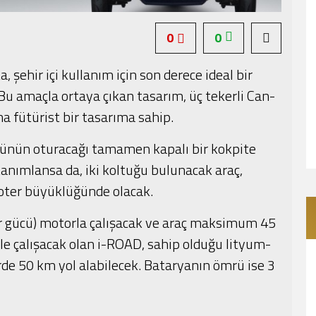
0
0
, şehir içi kullanım için son derece ideal bir
. Bu amaçla ortaya çıkan tasarım, üç tekerli Can-
a fütürist bir tasarıma sahip.
cünün oturacağı tamamen kapalı bir kokpite
 tanımlansa da, iki koltuğu bulunacak araç,
ooter büyüklüğünde olacak.
gir gücü) motorla çalışacak ve araç maksimum 45
le çalışacak olan i-ROAD, sahip olduğu lityum-
rde 50 km yol alabilecek. Bataryanın ömrü ise 3