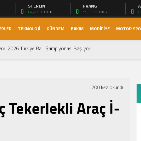
STERLIN
FRANG
A
64,4811
59,1179
6
% 0.38
% 0.82
ERLER
TEKNOLOJİ
GÜNDEM
BAKIM
MODİFİYE
MOTOR SP
ektrikli Sedanı Tanıtıldı
yor: 2026 Türkiye Ralli Şampiyonası Başlıyor!
vrimi: Yeni Omoda 7 Türkiye’de!
ay (2026): Türkiye Yollarında 1.500 KM Menzil ve Otomatik LPG Dev
): Ailelerin Elektrikli Lüks Rotası Yeniden Çizildi!
 Devrimi: Renault Boreal Hakkında Her Şey
200 kez okundu.
 T-Cross: Kompakt SUV’de Yeni Standartlar
rand Prix’si: Heyecan Dolu Bir Yarış
 Tekerlekli Araç İ-
arışması
ne Başlaması
ektrikli Sedanı Tanıtıldı
yor: 2026 Türkiye Ralli Şampiyonası Başlıyor!