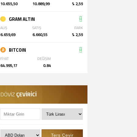
10.655,50
10.889,99
% 2,59
GRAM ALTIN
ALIŞ
SATIŞ
FARK
6.659,69
6.660,55
% 2,59
BITCOIN
FİYAT
DEĞİŞİM
64.995,17
0.84
DÖVİZ
ÇEVİRİCİ