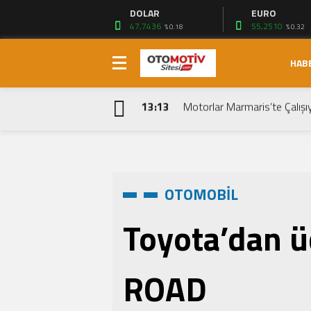
DOLAR
EURO
47,7436
55,2510
% 0.18
% 0.32
HAB
19:48
Togg T10F: Türkiye’nin Yeni El
13:13
Motorlar Marmaris’te Çalışı
8:41
SUV Dünyasında Teknoloji De
7:48
Yeni Dacia Sandero & Stepw
7:37
Yeni Mercedes-Benz EQB (2026
7:24
Bursa’dan Dünyaya Yeni SUV
OTOMOBİL
21:23
2026 Yenilenen Volkswagen
20:01
Formula 1 Suudi Arabistan G
Toyota’dan üç
18:24
Türkiye’de Yılın Otomobili Y
18:27
HABAŞ’ın Otomotiv Üretimi
ROAD
19:48
Togg T10F: Türkiye’nin Yeni El
13:13
Motorlar Marmaris’te Çalışı