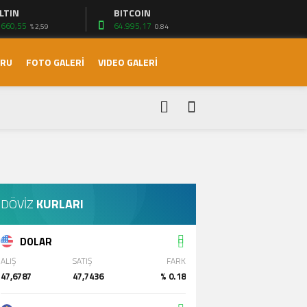
LTIN
BITCOIN
.660,55
64.995,17
% 2,59
0.84
ORU
FOTO GALERİ
VIDEO GALERİ
ri!
DÖVİZ
KURLARI
DOLAR
ALIŞ
SATIŞ
FARK
47,6787
47,7436
% 0.18