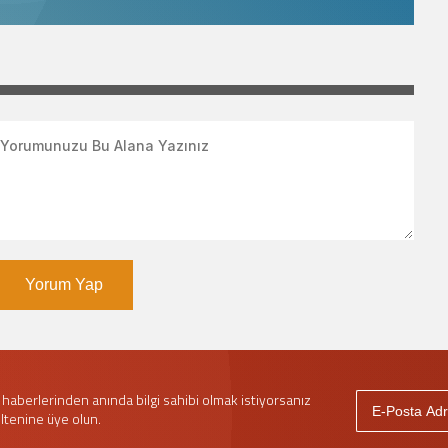
Yorum Yap
haberlerinden anında bilgi sahibi olmak istiyorsanız
ltenine üye olun.