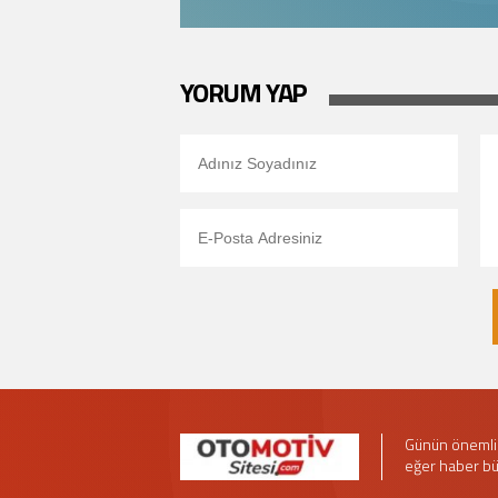
YORUM YAP
Günün önemli 
eğer haber bü