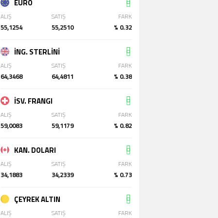
EURO
ALIŞ
SATIŞ
FARK
55,1254
55,2510
% 0.32
İNG. STERLİNİ
ALIŞ
SATIŞ
FARK
64,3468
64,4811
% 0.38
İSV. FRANGI
ALIŞ
SATIŞ
FARK
59,0083
59,1179
% 0.82
KAN. DOLARI
ALIŞ
SATIŞ
FARK
34,1883
34,2339
% 0.73
ÇEYREK ALTIN
ALIŞ
SATIŞ
FARK