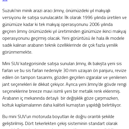
Suzuki’nin minik arazi aracı Jimny, önümüzdeki yıl makyajlı
versiyonu ile satışa sunulacaktır. İlk olarak 1996 yılında üretilen ve
günümüze kadar ki tek makyaj operasyonunu 2006 yılında
geçiren Jimny önümüzdeki yıl üretiminden günümüze ikinci makyaj
operasyonunu geçirmiş olacak. Yeni görüntüsü ile hala ilk modele
sadık kalınan arabanın teknik özelliklerinde de çok fazla yenilik
görünmemekte.
Mini SUV kategorisinde satışa sunulan Jimny, ilk bakışta yeni sis
farları ve bu sis farları nedeniyle 30 mm uzayan ön panjuru, revize
edilen ön tampon tasarımı, gözden geçirilen ızgaralar ve yenilenen
jant seçenekleri ile dikkat çekiyor. Ayrıca yeni Jimny’de gövde rengi
seçeneklerine breeze mavi isimli yeni bir metalik renk eklenmiş.
Arabanın iç mekanında detaylı bir değişiklik göze çarpmazken,
koltuk kaplamalarının daha kaliteli kumaştan yapıldığı belirtiliyor.
Bu mini SUV’un motoruda boyutları ile doğru orantılı şekilde
geliştirilmiş. Dört tekerlekten çekiş sisteminin standart olarak