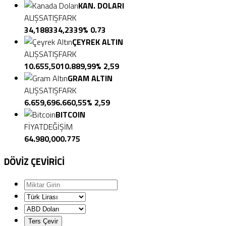
KAN. DOLARI
ALIŞ
SATIŞ
FARK
34,1883
34,2339
% 0.73
ÇEYREK ALTIN
ALIŞ
SATIŞ
FARK
10.655,50
10.889,99
% 2,59
GRAM ALTIN
ALIŞ
SATIŞ
FARK
6.659,69
6.660,55
% 2,59
BITCOIN
FİYAT
DEĞİŞİM
64.980,00
0.775
DÖVİZ
ÇEVİRİCİ