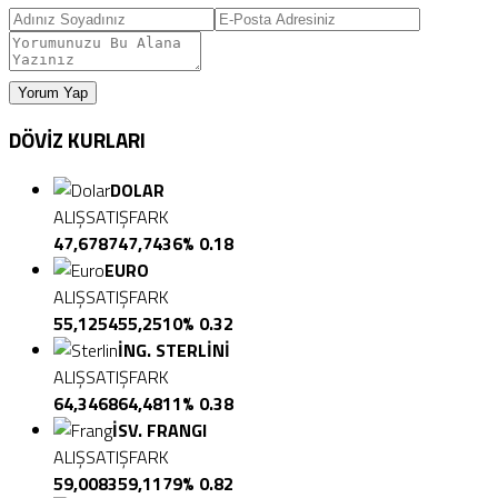
Yorum Yap
DÖVİZ
KURLARI
DOLAR
ALIŞ
SATIŞ
FARK
47,6787
47,7436
% 0.18
EURO
ALIŞ
SATIŞ
FARK
55,1254
55,2510
% 0.32
İNG. STERLİNİ
ALIŞ
SATIŞ
FARK
64,3468
64,4811
% 0.38
İSV. FRANGI
ALIŞ
SATIŞ
FARK
59,0083
59,1179
% 0.82