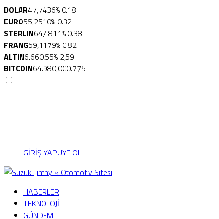
DOLAR
47,7436
% 0.18
EURO
55,2510
% 0.32
STERLIN
64,4811
% 0.38
FRANG
59,1179
% 0.82
ALTIN
6.660,55
% 2,59
BITCOIN
64.980,00
0.775
Menü seçimi yapın.
wp-admin -> görünüm ->
menüler sayfasına gidin.
GİRİŞ YAP
ÜYE OL
HABERLER
TEKNOLOJİ
GÜNDEM