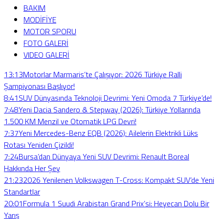
BAKIM
MODİFİYE
MOTOR SPORU
FOTO GALERİ
VIDEO GALERİ
13:13
Motorlar Marmaris’te Çalışıyor: 2026 Türkiye Ralli
Şampiyonası Başlıyor!
8:41
SUV Dünyasında Teknoloji Devrimi: Yeni Omoda 7 Türkiye’de!
7:48
Yeni Dacia Sandero & Stepway (2026): Türkiye Yollarında
1.500 KM Menzil ve Otomatik LPG Devri!
7:37
Yeni Mercedes-Benz EQB (2026): Ailelerin Elektrikli Lüks
Rotası Yeniden Çizildi!
7:24
Bursa’dan Dünyaya Yeni SUV Devrimi: Renault Boreal
Hakkında Her Şey
21:23
2026 Yenilenen Volkswagen T-Cross: Kompakt SUV’de Yeni
Standartlar
20:01
Formula 1 Suudi Arabistan Grand Prix’si: Heyecan Dolu Bir
Yarış