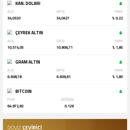
KAN. DOLARI
ALIŞ
SATIŞ
FARK
34,0320
34,0427
% 0.22
ÇEYREK ALTIN
ALIŞ
SATIŞ
FARK
10.574,05
10.806,71
% 1,80
GRAM ALTIN
ALIŞ
SATIŞ
FARK
6.608,78
6.609,61
% 1,80
BITCOIN
FİYAT
DEĞİŞİM
64.872,82
0.128
DÖVİZ
ÇEVİRİCİ