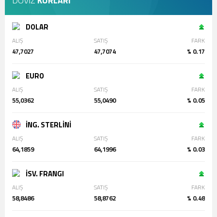
DÖVİZ
KURLARI
DOLAR
ALIŞ
SATIŞ
FARK
47,7027
47,7074
% 0.17
EURO
ALIŞ
SATIŞ
FARK
55,0362
55,0490
% 0.05
İNG. STERLİNİ
ALIŞ
SATIŞ
FARK
64,1859
64,1996
% 0.03
İSV. FRANGI
ALIŞ
SATIŞ
FARK
58,8486
58,8762
% 0.48