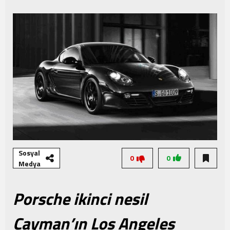
Şampiyonası Başlıyor!
Sosyal
0
0
Medya
Porsche ikinci nesil
Cayman’ın Los Angeles