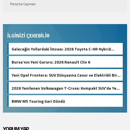
Porsche Cayman
İLGİNİZİ ÇEKEBİLİR
Geleceğin Yollardaki İmzası: 2026 Toyota C-HR Hybrid
Hakkında Her Şey!
Bursa’nın Yeni Gururu: 2026 Renault Clio 6
Yeni Opel Frontera: SUV Dünyasına Cesur ve Elektrikli Bir
Dönüş!
2026 Yenilenen Volkswagen T-Cross: Kompakt SUV’de Yeni
Standartlar
BMW M5 Touring Geri Döndü
YORUM YAP