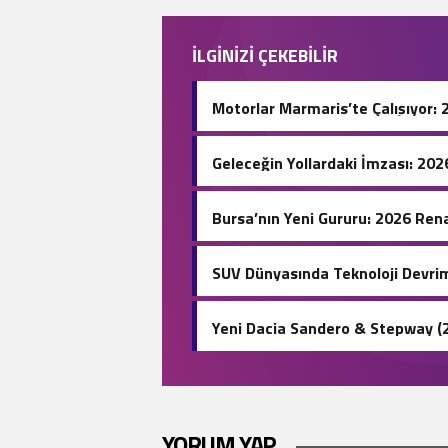
İLGİNİZİ ÇEKEBİLİR
Motorlar Marmaris’te Çalışıyor: 
Geleceğin Yollardaki İmzası: 20
Bursa’nın Yeni Gururu: 2026 Rena
SUV Dünyasında Teknoloji Devrim
Yeni Dacia Sandero & Stepway (2
Otomatik LPG Devri!
YORUM YAP