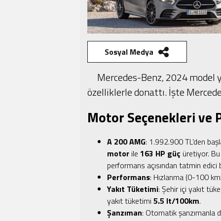
Sosyal Medya
Mercedes-Benz, 2024 model yı
özelliklerle donattı. İşte Merced
Motor Seçenekleri ve
A 200 AMG
: 1.992.900 TL’den baş
motor
ile
163 HP güç
üretiyor. Bu
performans açısından tatmin edici 
Performans
: Hızlanma (0-100 km
Yakıt Tüketimi
: Şehir içi yakıt tük
yakıt tüketimi
5.5 lt/100km
.
Şanzıman
: Otomatik şanzımanla 