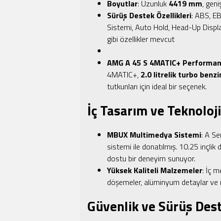
Boyutlar
: Uzunluk
4419 mm
, geni
Sürüş Destek Özellikleri
: ABS, EB
Sistemi, Auto Hold, Head-Up Display
gibi özellikler mevcut
AMG A 45 S 4MATIC+ Performa
4MATIC+,
2.0 litrelik turbo benz
tutkunları için ideal bir seçenek.
İç Tasarım ve Teknoloji
MBUX Multimedya Sistemi
: A Se
sistemi ile donatılmış. 10.25 inçli
dostu bir deneyim sunuyor.
Yüksek Kaliteli Malzemeler
: İç m
döşemeler, alüminyum detaylar ve m
Güvenlik ve Sürüş Dest