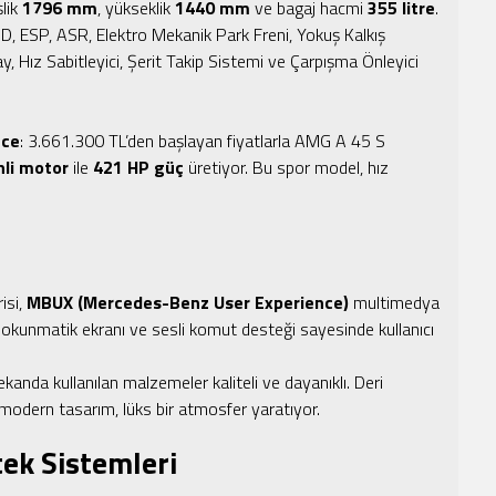
şlik
1796 mm
, yükseklik
1440 mm
ve bagaj hacmi
355 litre
.
D, ESP, ASR, Elektro Mekanik Park Freni, Yokuş Kalkış
, Hız Sabitleyici, Şerit Takip Sistemi ve Çarpışma Önleyici
nce
: 3.661.300 TL’den başlayan fiyatlarla AMG A 45 S
inli motor
ile
421 HP güç
üretiyor. Bu spor model, hız
risi,
MBUX (Mercedes-Benz User Experience)
multimedya
k dokunmatik ekranı ve sesli komut desteği sayesinde kullanıcı
ekanda kullanılan malzemeler kaliteli ve dayanıklı. Deri
odern tasarım, lüks bir atmosfer yaratıyor.
ek Sistemleri