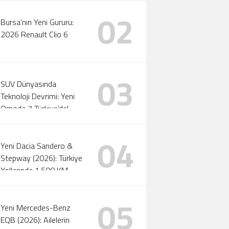
02
Bursa’nın Yeni Gururu:
2026 Renault Clio 6
03
SUV Dünyasında
Teknoloji Devrimi: Yeni
Omoda 7 Türkiye’de!
04
Yeni Dacia Sandero &
Stepway (2026): Türkiye
Yollarında 1.500 KM
Menzil ve Otomatik LPG
Devri!
05
Yeni Mercedes-Benz
EQB (2026): Ailelerin