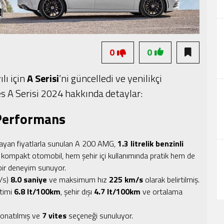
0
0
lı için
A Serisi
’ni güncelledi ve yenilikçi
es A Serisi 2024 hakkında detaylar:
 Performans
layan fiyatlarla sunulan A 200 AMG,
1.3 litrelik benzinli
 kompakt otomobil, hem şehir içi kullanımında pratik hem de
bir deneyim sunuyor.
/s)
8.0 saniye
ve maksimum hız
225 km/s
olarak belirtilmiş.
etimi
6.8 lt/100km
, şehir dışı
4.7 lt/100km
ve ortalama
donatılmış ve
7 vites
seçeneği sunuluyor.