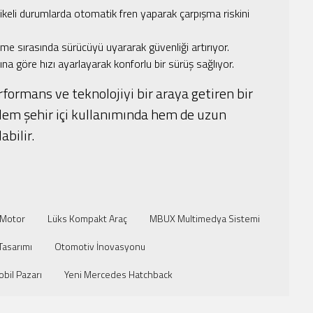
hlikeli durumlarda otomatik fren yaparak çarpışma riskini
irme sırasında sürücüyü uyararak güvenliği artırıyor.
ışına göre hızı ayarlayarak konforlu bir sürüş sağlıyor.
rformans ve teknolojiyi bir araya getiren bir
 Hem şehir içi kullanımında hem de uzun
abilir.
 Motor
Lüks Kompakt Araç
MBUX Multimedya Sistemi
Tasarımı
Otomotiv İnovasyonu
bil Pazarı
Yeni Mercedes Hatchback