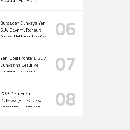
Elektrikli Lüks Rotası
Yeniden Çizildi!
06
Bursa’dan Dünyaya Yeni
SUV Devrimi: Renault
Boreal Hakkında Her Şey
07
Yeni Opel Frontera: SUV
Dünyasına Cesur ve
Elektrikli Bir Dönüş!
08
2026 Yenilenen
Volkswagen T-Cross:
Kompakt SUV’de Yeni
Standartlar