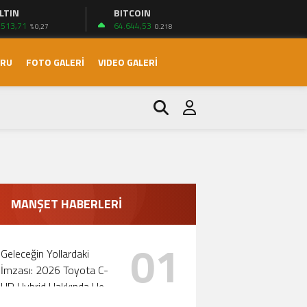
LTIN
BITCOIN
.513,71
64.644,53
% 0,27
0.218
ORU
FOTO GALERİ
VIDEO GALERİ
ri!
MANŞET HABERLERİ
01
Geleceğin Yollardaki
İmzası: 2026 Toyota C-
HR Hybrid Hakkında Her
Şey!