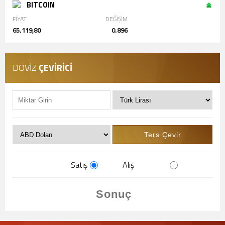
BITCOIN
FİYAT
DEĞİŞİM
65.119,80
0.896
DÖVİZ
ÇEVİRİCİ
Satış
Alış