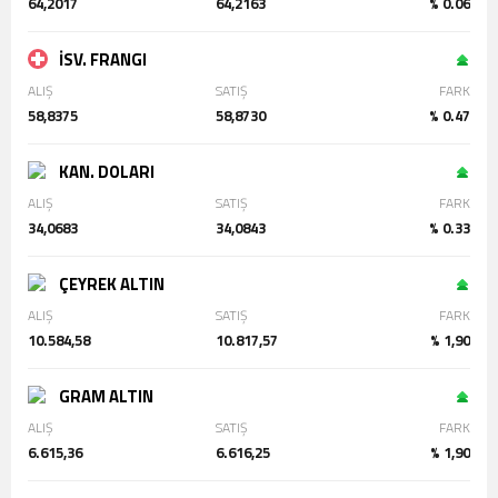
64,2017
64,2163
% 0.06
İSV. FRANGI
ALIŞ
SATIŞ
FARK
58,8375
58,8730
% 0.47
KAN. DOLARI
ALIŞ
SATIŞ
FARK
34,0683
34,0843
% 0.33
ÇEYREK ALTIN
ALIŞ
SATIŞ
FARK
10.584,58
10.817,57
% 1,90
GRAM ALTIN
ALIŞ
SATIŞ
FARK
6.615,36
6.616,25
% 1,90