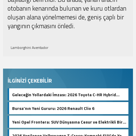
otobanın kenarında bulunan ve kuru otlardan
oluşan alana yönelmemesi de, geniş çaplı bir
yangının çıkmasını önledi.
Lamborghini Aventador
İLGİNİZİ ÇEKEBİLİR
Geleceğin Yollardaki İmzası: 2026 Toyota C-HR Hybrid
Hakkında Her Şey!
Bursa’nın Yeni Gururu: 2026 Renault Clio 6
Yeni Opel Frontera: SUV Dünyasına Cesur ve Elektrikli Bir
Dönüş!
2026 Yenilenen Volkswagen T-Cross: Kompakt SUV’de Yeni