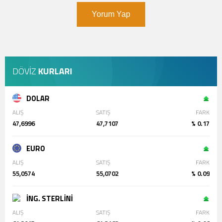
Yorum Yap
DÖVİZ
KURLARI
DOLAR
ALIŞ
SATIŞ
FARK
47,6996
47,7107
% 0.17
EURO
ALIŞ
SATIŞ
FARK
55,0574
55,0702
% 0.09
İNG. STERLİNİ
ALIŞ
SATIŞ
FARK