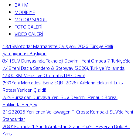
BAKIM
MODİFİYE
MOTOR SPORU
FOTO GALERİ
VIDEO GALERİ
13:13
Motorlar Marmaris’te Çalışıyor: 2026 Türkiye Ralli
Şampiyonası Başlıyor!
8:41
SUV Dünyasında Teknoloji Devrimi: Yeni Omoda 7 Türkiye’de!
7:48
Yeni Dacia Sandero & Stepway (2026): Türkiye Yollarında
1.500 KM Menzil ve Otomatik LPG Devri!
7:37
Yeni Mercedes-Benz EQB (2026): Ailelerin Elektrikli Lüks
Rotası Yeniden Çizildi!
7:24
Bursa’dan Dünyaya Yeni SUV Devrimi: Renault Boreal
Hakkında Her Şey
21:23
2026 Yenilenen Volkswagen T-Cross: Kompakt SUV’de Yeni
Standartlar
20:01
Formula 1 Suudi Arabistan Grand Prix’si: Heyecan Dolu Bir
Yarış