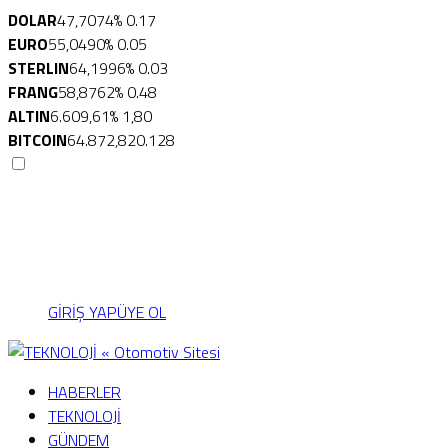
DOLAR
47,7074
% 0.17
EURO
55,0490
% 0.05
STERLIN
64,1996
% 0.03
FRANG
58,8762
% 0.48
ALTIN
6.609,61
% 1,80
BITCOIN
64.872,82
0.128
Menü seçimi yapın.
wp-admin -> görünüm ->
menüler sayfasına gidin.
GİRİŞ YAP
ÜYE OL
HABERLER
TEKNOLOJİ
GÜNDEM