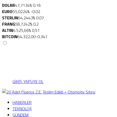
DOLAR
47,7134
% 0.16
EURO
55,0224
% -0.02
STERLIN
64,2443
% 0.07
FRANG
58,7242
% 0.2
ALTIN
6.525,66
% 0,51
BITCOIN
64.322,00
-0.341
Menü seçimi yapın.
wp-admin -> görünüm ->
menüler sayfasına gidin.
GİRİŞ YAP
ÜYE OL
HABERLER
TEKNOLOJİ
GÜNDEM