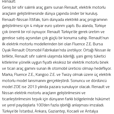
Renault:
Geniş bir sıfır salımlı araç gamı sunan Renault, elektrik motorlu
araçların geliştirilmesinde dünya çapında önder bir kuruluş.
Renault-Nissan İttifakı, tüm dünyada elektrikli araç programının
geliştirilmesi için 4 milyar euro yatırım yaptı. Bu alanda, Türkiye
çok önemli bir rol oynuyor. Renault Türkiye’de gerek üretim ve
gerekse satış açısından çok güçlü bir konuma sahip. Renault’nun
ilk elektrik motorlu modellerinden biri olan Fluence Z.E. Bursa
Oyak Renault Otomobil Fabrikaları’nda üretiliyor. Ortağı Nissan ile
birlikte, Renault sıfır salımlı ulaşımda liderliği, yani geniş tüketici
kitlelerine yönelik uygun fiyatlı eksiksiz bir elektrik motorlu binek
ve ticari araç gamını sunan ilk otomobil üreticisi olmayı hedefliyor.
Marka, Fluence Z.E., Kangoo Z.E. ve Twizy olmak üzere üç elektrik
motorlu model lansmanını gerçekleştirdi. Sonuncu ve dördüncü
model ZOE ise 2013 yılında pazara sunuluyor olacak. Renault ve
Nissan elektrik motorlu araçların geliştirilmesini ve
ticarileştirilmesini teşvik için dünyanın farklı bölgelerinde hükümet
ve yerel paydaşlarla 100’den fazla işbirliği anlaşması imzaladı.
Türkiye’de İstanbul, Ankara, Gaziantep, Kocaeli ve Antalya