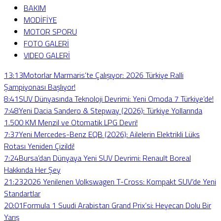
BAKIM
MODİFİYE
MOTOR SPORU
FOTO GALERİ
VIDEO GALERİ
13:13
Motorlar Marmaris’te Çalışıyor: 2026 Türkiye Ralli
Şampiyonası Başlıyor!
8:41
SUV Dünyasında Teknoloji Devrimi: Yeni Omoda 7 Türkiye’de!
7:48
Yeni Dacia Sandero & Stepway (2026): Türkiye Yollarında
1.500 KM Menzil ve Otomatik LPG Devri!
7:37
Yeni Mercedes-Benz EQB (2026): Ailelerin Elektrikli Lüks
Rotası Yeniden Çizildi!
7:24
Bursa’dan Dünyaya Yeni SUV Devrimi: Renault Boreal
Hakkında Her Şey
21:23
2026 Yenilenen Volkswagen T-Cross: Kompakt SUV’de Yeni
Standartlar
20:01
Formula 1 Suudi Arabistan Grand Prix’si: Heyecan Dolu Bir
Yarış