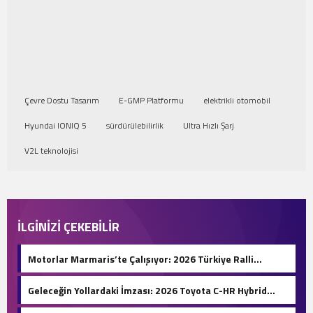
Çevre Dostu Tasarım
E-GMP Platformu
elektrikli otomobil
Hyundai IONIQ 5
sürdürülebilirlik
Ultra Hızlı Şarj
V2L teknolojisi
İLGİNİZİ ÇEKEBİLİR
Motorlar Marmaris’te Çalışıyor: 2026 Türkiye Ralli
Şampiyonası Başlıyor!
Geleceğin Yollardaki İmzası: 2026 Toyota C-HR Hybrid
Hakkında Her Şey!