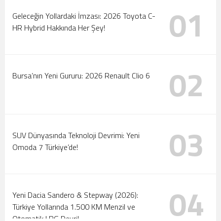
01
Tanıtıldı
Motorlar Marmaris’te Çalışıyor: 2026 Türkiye Ralli
Geleceğin Yollardaki İmzası: 2026 Toyota C-
HR Hybrid Hakkında Her Şey!
Şampiyonası Başlıyor!
02
Bursa’nın Yeni Gururu: 2026 Renault Clio 6
03
SUV Dünyasında Teknoloji Devrimi: Yeni
Omoda 7 Türkiye’de!
04
Yeni Dacia Sandero & Stepway (2026):
Türkiye Yollarında 1.500 KM Menzil ve
Otomatik LPG Devri!