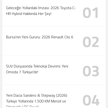
01
Tanıtıldı
Motorlar Marmaris’te Çalışıyor: 2026 Türkiye Ralli
Geleceğin Yollardaki İmzası: 2026 Toyota C-
HR Hybrid Hakkında Her Şey!
Şampiyonası Başlıyor!
02
Bursa’nın Yeni Gururu: 2026 Renault Clio 6
03
SUV Dünyasında Teknoloji Devrimi: Yeni
Omoda 7 Türkiye’de!
04
Yeni Dacia Sandero & Stepway (2026):
Türkiye Yollarında 1.500 KM Menzil ve
Otomatik LPG Devri!