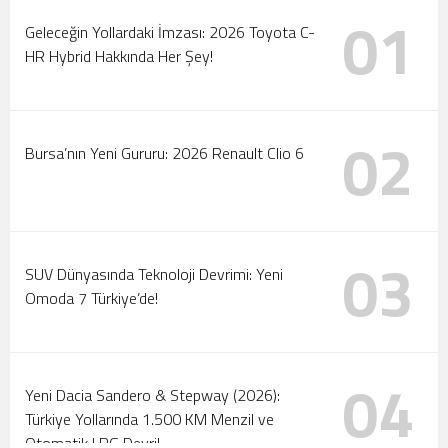
Tanıtıldı
Motorlar Marmaris’te Çalışıyor: 2026 Türkiye Ralli
01
Geleceğin Yollardaki İmzası: 2026 Toyota C-
Şampiyonası Başlıyor!
HR Hybrid Hakkında Her Şey!
02
Bursa’nın Yeni Gururu: 2026 Renault Clio 6
03
SUV Dünyasında Teknoloji Devrimi: Yeni
Omoda 7 Türkiye’de!
04
Yeni Dacia Sandero & Stepway (2026):
Türkiye Yollarında 1.500 KM Menzil ve
Otomatik LPG Devri!