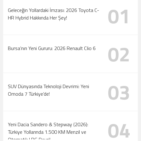
01
Tanıtıldı
Motorlar Marmaris’te Çalışıyor: 2026 Türkiye Ralli
Geleceğin Yollardaki İmzası: 2026 Toyota C-
HR Hybrid Hakkında Her Şey!
Şampiyonası Başlıyor!
02
Bursa’nın Yeni Gururu: 2026 Renault Clio 6
03
SUV Dünyasında Teknoloji Devrimi: Yeni
Omoda 7 Türkiye’de!
04
Yeni Dacia Sandero & Stepway (2026):
Türkiye Yollarında 1.500 KM Menzil ve
Otomatik LPG Devri!