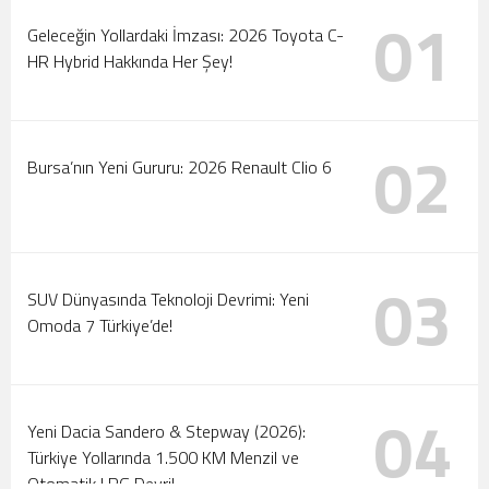
01
Tanıtıldı
Motorlar Marmaris’te Çalışıyor: 2026 Türkiye Ralli
Geleceğin Yollardaki İmzası: 2026 Toyota C-
HR Hybrid Hakkında Her Şey!
Şampiyonası Başlıyor!
02
Bursa’nın Yeni Gururu: 2026 Renault Clio 6
03
SUV Dünyasında Teknoloji Devrimi: Yeni
Omoda 7 Türkiye’de!
04
Yeni Dacia Sandero & Stepway (2026):
Türkiye Yollarında 1.500 KM Menzil ve
Otomatik LPG Devri!