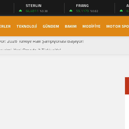
STERLIN
FRANG
A
64,4811
59,1179
6
% 0.38
% 0.82
ERLER
TEKNOLOJİ
GÜNDEM
BAKIM
MODİFİYE
MOTOR SP
ektrikli Sedanı Tanıtıldı
yor: 2026 Türkiye Ralli Şampiyonası Başlıyor!
vrimi: Yeni Omoda 7 Türkiye’de!
ay (2026): Türkiye Yollarında 1.500 KM Menzil ve Otomatik LPG Dev
): Ailelerin Elektrikli Lüks Rotası Yeniden Çizildi!
 Devrimi: Renault Boreal Hakkında Her Şey
 T-Cross: Kompakt SUV’de Yeni Standartlar
rand Prix’si: Heyecan Dolu Bir Yarış
arışması
ne Başlaması
ektrikli Sedanı Tanıtıldı
yor: 2026 Türkiye Ralli Şampiyonası Başlıyor!