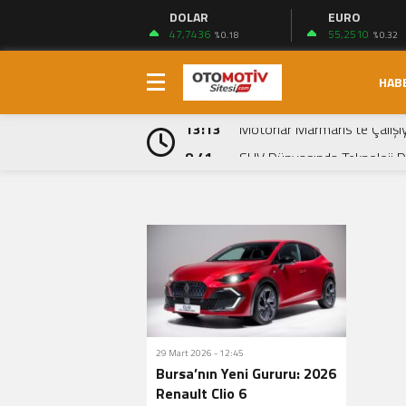
DOLAR
EURO
47,7436
55,2510
% 0.18
% 0.32
HAB
19:48
Togg T10F: Türkiye’nin Yeni El
13:13
Motorlar Marmaris’te Çalışı
8:41
SUV Dünyasında Teknoloji De
7:48
Yeni Dacia Sandero & Stepw
7:37
Yeni Mercedes-Benz EQB (2026
7:24
Bursa’dan Dünyaya Yeni SUV
21:23
2026 Yenilenen Volkswagen
20:01
Formula 1 Suudi Arabistan G
18:24
Türkiye’de Yılın Otomobili Y
18:27
HABAŞ’ın Otomotiv Üretimi
29 Mart 2026 - 12:45
Bursa’nın Yeni Gururu: 2026
19:48
Togg T10F: Türkiye’nin Yeni El
Renault Clio 6
13:13
Motorlar Marmaris’te Çalışı