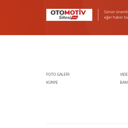
Günün önemli 
eğer haber bü
FOTO GALERİ
VID
KÜNYE
BAK