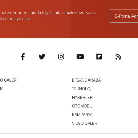
haberlerinden anında bilgi sahibi olmak istiyorsanız
ltenine üye olun.
EO GALERİ
EFSANE ARABA
IM
TEKNOLOJİ
HABERLER
OTOMOBİL
KAMPANYA
VIDEO GALERİ