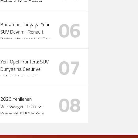
Elektrikli Lüks Rotası
Yeniden Çizildi!
06
Bursa’dan Dünyaya Yeni
SUV Devrimi: Renault
Boreal Hakkında Her Şey
07
Yeni Opel Frontera: SUV
Dünyasına Cesur ve
Elektrikli Bir Dönüş!
08
2026 Yenilenen
Volkswagen T-Cross:
Kompakt SUV’de Yeni
Standartlar