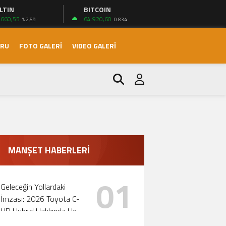
LTIN
BITCOIN
.660,55
64.920,60
% 2,59
0.834
ORU
FOTO GALERİ
VIDEO GALERİ
ri!
MANŞET HABERLERİ
01
Geleceğin Yollardaki
İmzası: 2026 Toyota C-
HR Hybrid Hakkında Her
Şey!