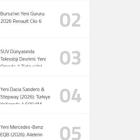
02
Bursa’nın Yeni Gururu:
2026 Renault Clio 6
03
SUV Dünyasında
Teknoloji Devrimi: Yeni
Omoda 7 Türkiye’de!
04
Yeni Dacia Sandero &
Stepway (2026): Türkiye
Yollarında 1.500 KM
Menzil ve Otomatik LPG
Devri!
05
Yeni Mercedes-Benz
EQB (2026): Ailelerin