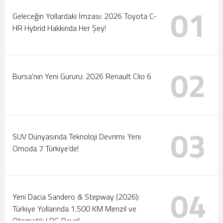
01
Tanıtıldı
Motorlar Marmaris’te Çalışıyor: 2026 Türkiye Ralli
Geleceğin Yollardaki İmzası: 2026 Toyota C-
Şampiyonası Başlıyor!
HR Hybrid Hakkında Her Şey!
02
Bursa’nın Yeni Gururu: 2026 Renault Clio 6
03
SUV Dünyasında Teknoloji Devrimi: Yeni
Omoda 7 Türkiye’de!
04
Yeni Dacia Sandero & Stepway (2026):
Türkiye Yollarında 1.500 KM Menzil ve
Otomatik LPG Devri!