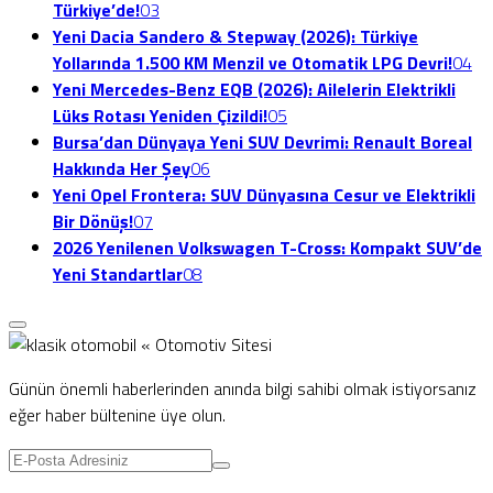
Türkiye’de!
03
Yeni Dacia Sandero & Stepway (2026): Türkiye
Yollarında 1.500 KM Menzil ve Otomatik LPG Devri!
04
Yeni Mercedes-Benz EQB (2026): Ailelerin Elektrikli
Lüks Rotası Yeniden Çizildi!
05
Bursa’dan Dünyaya Yeni SUV Devrimi: Renault Boreal
Hakkında Her Şey
06
Yeni Opel Frontera: SUV Dünyasına Cesur ve Elektrikli
Bir Dönüş!
07
2026 Yenilenen Volkswagen T-Cross: Kompakt SUV’de
Yeni Standartlar
08
Günün önemli haberlerinden anında bilgi sahibi olmak istiyorsanız
eğer haber bültenine üye olun.