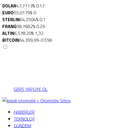
DOLAR
47,7113
% 0.17
EURO
55,0179
% 0
STERLIN
64,2504
% 0.1
FRANG
58,7682
% 0.29
ALTIN
6.578,20
% 1,32
BITCOIN
64.399,99
-0.558
Menü seçimi yapın.
wp-admin -> görünüm ->
menüler sayfasına gidin.
GİRİŞ YAP
ÜYE OL
HABERLER
TEKNOLOJİ
GÜNDEM