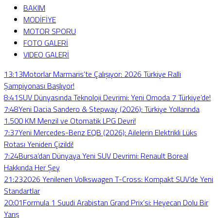
BAKIM
MODİFİYE
MOTOR SPORU
FOTO GALERİ
VIDEO GALERİ
13:13
Motorlar Marmaris’te Çalışıyor: 2026 Türkiye Ralli
Şampiyonası Başlıyor!
8:41
SUV Dünyasında Teknoloji Devrimi: Yeni Omoda 7 Türkiye’de!
7:48
Yeni Dacia Sandero & Stepway (2026): Türkiye Yollarında
1.500 KM Menzil ve Otomatik LPG Devri!
7:37
Yeni Mercedes-Benz EQB (2026): Ailelerin Elektrikli Lüks
Rotası Yeniden Çizildi!
7:24
Bursa’dan Dünyaya Yeni SUV Devrimi: Renault Boreal
Hakkında Her Şey
21:23
2026 Yenilenen Volkswagen T-Cross: Kompakt SUV’de Yeni
Standartlar
20:01
Formula 1 Suudi Arabistan Grand Prix’si: Heyecan Dolu Bir
Yarış