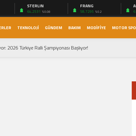
STERLIN
FRANG
A
64,2531
58,7295
6
% 0.08
% 0.2
ERLER
TEKNOLOJİ
GÜNDEM
BAKIM
MODİFİYE
MOTOR SP
ektrikli Sedanı Tanıtıldı
yor: 2026 Türkiye Ralli Şampiyonası Başlıyor!
vrimi: Yeni Omoda 7 Türkiye’de!
ay (2026): Türkiye Yollarında 1.500 KM Menzil ve Otomatik LPG Dev
): Ailelerin Elektrikli Lüks Rotası Yeniden Çizildi!
 Devrimi: Renault Boreal Hakkında Her Şey
 T-Cross: Kompakt SUV’de Yeni Standartlar
rand Prix’si: Heyecan Dolu Bir Yarış
arışması
ne Başlaması
ektrikli Sedanı Tanıtıldı
yor: 2026 Türkiye Ralli Şampiyonası Başlıyor!