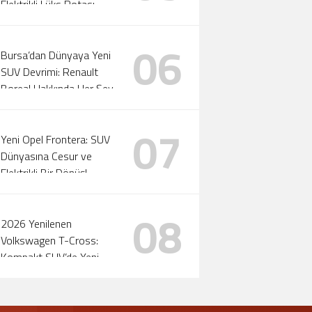
Elektrikli Lüks Rotası
Yeniden Çizildi!
06
Bursa’dan Dünyaya Yeni
SUV Devrimi: Renault
Boreal Hakkında Her Şey
07
Yeni Opel Frontera: SUV
Dünyasına Cesur ve
Elektrikli Bir Dönüş!
08
2026 Yenilenen
Volkswagen T-Cross:
Kompakt SUV’de Yeni
Standartlar