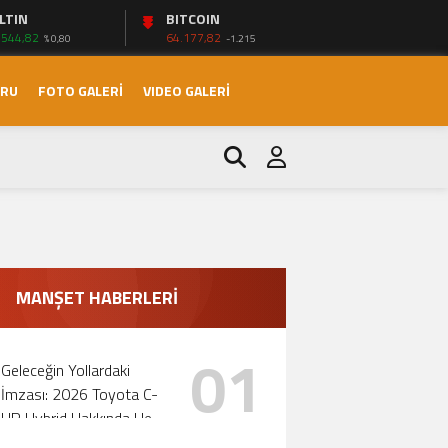
LTIN
BITCOIN
.544,82
64.177,82
% 0,80
-1.215
ORU
FOTO GALERİ
VIDEO GALERİ
ri!
MANŞET HABERLERİ
01
Geleceğin Yollardaki
İmzası: 2026 Toyota C-
HR Hybrid Hakkında Her
Şey!