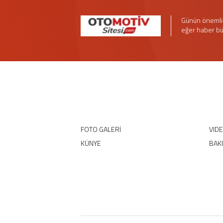
Günün önemli 
eğer haber bü
FOTO GALERİ
VID
KÜNYE
BAK