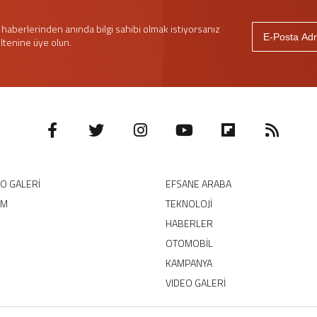
haberlerinden anında bilgi sahibi olmak istiyorsanız
ltenine üye olun.
EO GALERİ
EFSANE ARABA
IM
TEKNOLOJİ
HABERLER
OTOMOBİL
KAMPANYA
VIDEO GALERİ