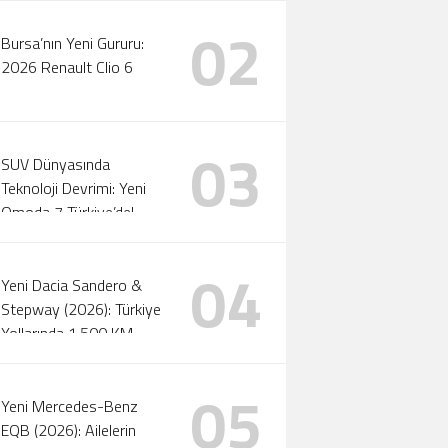
02
Bursa’nın Yeni Gururu:
2026 Renault Clio 6
03
SUV Dünyasında
Teknoloji Devrimi: Yeni
Omoda 7 Türkiye’de!
04
Yeni Dacia Sandero &
Stepway (2026): Türkiye
Yollarında 1.500 KM
Menzil ve Otomatik LPG
Devri!
05
Yeni Mercedes-Benz
EQB (2026): Ailelerin