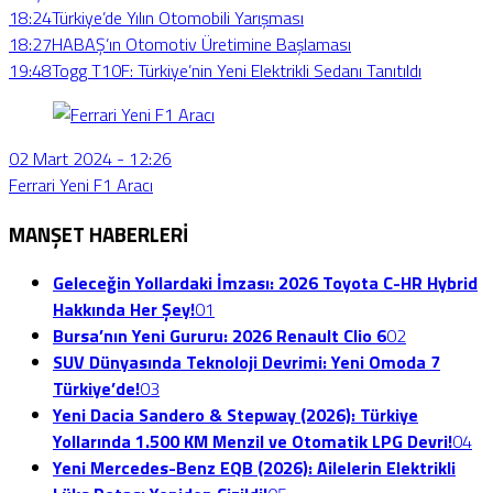
18:24
Türkiye’de Yılın Otomobili Yarışması
18:27
HABAŞ’ın Otomotiv Üretimine Başlaması
19:48
Togg T10F: Türkiye’nin Yeni Elektrikli Sedanı Tanıtıldı
02 Mart 2024 - 12:26
Ferrari Yeni F1 Aracı
MANŞET HABERLERİ
Geleceğin Yollardaki İmzası: 2026 Toyota C-HR Hybrid
Hakkında Her Şey!
01
Bursa’nın Yeni Gururu: 2026 Renault Clio 6
02
SUV Dünyasında Teknoloji Devrimi: Yeni Omoda 7
Türkiye’de!
03
Yeni Dacia Sandero & Stepway (2026): Türkiye
Yollarında 1.500 KM Menzil ve Otomatik LPG Devri!
04
Yeni Mercedes-Benz EQB (2026): Ailelerin Elektrikli