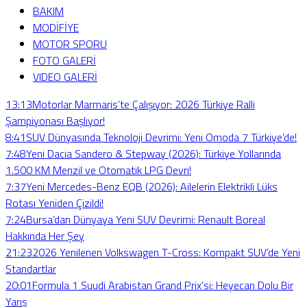
BAKIM
MODİFİYE
MOTOR SPORU
FOTO GALERİ
VIDEO GALERİ
13:13
Motorlar Marmaris’te Çalışıyor: 2026 Türkiye Ralli
Şampiyonası Başlıyor!
8:41
SUV Dünyasında Teknoloji Devrimi: Yeni Omoda 7 Türkiye’de!
7:48
Yeni Dacia Sandero & Stepway (2026): Türkiye Yollarında
1.500 KM Menzil ve Otomatik LPG Devri!
7:37
Yeni Mercedes-Benz EQB (2026): Ailelerin Elektrikli Lüks
Rotası Yeniden Çizildi!
7:24
Bursa’dan Dünyaya Yeni SUV Devrimi: Renault Boreal
Hakkında Her Şey
21:23
2026 Yenilenen Volkswagen T-Cross: Kompakt SUV’de Yeni
Standartlar
20:01
Formula 1 Suudi Arabistan Grand Prix’si: Heyecan Dolu Bir
Yarış