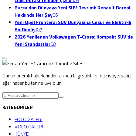
Lüks Rotası Yeniden Çizildi!
05
Bursa’dan Dünyaya Yeni SUV Devrimi: Renault Boreal
Hakkında Her Şey
06
Yeni Opel Frontera: SUV Dünyasına Cesur ve Elektrikli
Bir Dönüş!
07
2026 Yenilenen Volkswagen T-Cross: Kompakt SUV’de
Yeni Standartlar
08
Günün önemli haberlerinden anında bilgi sahibi olmak istiyorsanız
eğer haber bültenine üye olun.
KATEGORİLER
FOTO GALERİ
VIDEO GALERİ
KÜNYE