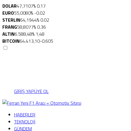
DOLAR
47,7107
% 0.17
EURO
55,0080
% -0.02
STERLIN
64,1944
% 0.02
FRANG
58,8077
% 0.36
ALTIN
6.588,48
% 1,48
BITCOIN
64.413,10
-0.605
Menü seçimi yapın.
wp-admin -> görünüm ->
menüler sayfasına gidin.
GİRİŞ YAP
ÜYE OL
HABERLER
TEKNOLOJİ
GÜNDEM