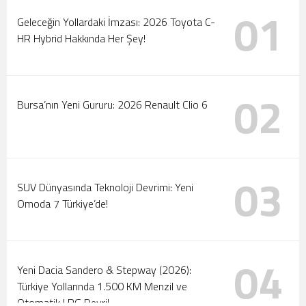
01
Tanıtıldı
Motorlar Marmaris’te Çalışıyor: 2026 Türkiye Ralli
Geleceğin Yollardaki İmzası: 2026 Toyota C-
HR Hybrid Hakkında Her Şey!
Şampiyonası Başlıyor!
02
Bursa’nın Yeni Gururu: 2026 Renault Clio 6
03
SUV Dünyasında Teknoloji Devrimi: Yeni
Omoda 7 Türkiye’de!
04
Yeni Dacia Sandero & Stepway (2026):
Türkiye Yollarında 1.500 KM Menzil ve
Otomatik LPG Devri!