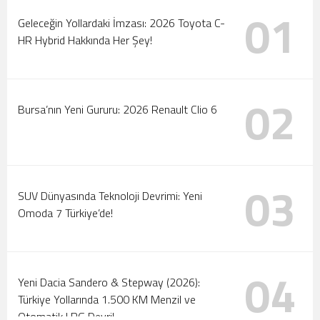
01
Tanıtıldı
Motorlar Marmaris’te Çalışıyor: 2026 Türkiye Ralli
Geleceğin Yollardaki İmzası: 2026 Toyota C-
Şampiyonası Başlıyor!
HR Hybrid Hakkında Her Şey!
02
Bursa’nın Yeni Gururu: 2026 Renault Clio 6
03
SUV Dünyasında Teknoloji Devrimi: Yeni
Omoda 7 Türkiye’de!
04
Yeni Dacia Sandero & Stepway (2026):
Türkiye Yollarında 1.500 KM Menzil ve
Otomatik LPG Devri!