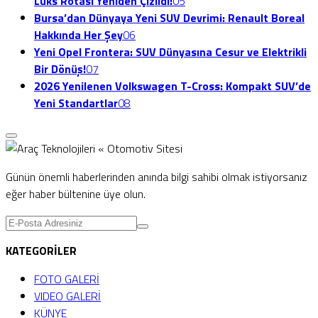
Lüks Rotası Yeniden Çizildi!
05
Bursa’dan Dünyaya Yeni SUV Devrimi: Renault Boreal
Hakkında Her Şey
06
Yeni Opel Frontera: SUV Dünyasına Cesur ve Elektrikli
Bir Dönüş!
07
2026 Yenilenen Volkswagen T-Cross: Kompakt SUV’de
Yeni Standartlar
08
Günün önemli haberlerinden anında bilgi sahibi olmak istiyorsanız
eğer haber bültenine üye olun.
KATEGORİLER
FOTO GALERİ
VIDEO GALERİ
KÜNYE