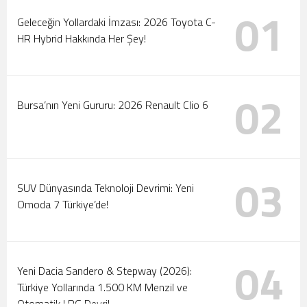
01
Tanıtıldı
Motorlar Marmaris’te Çalışıyor: 2026 Türkiye Ralli
Geleceğin Yollardaki İmzası: 2026 Toyota C-
HR Hybrid Hakkında Her Şey!
Şampiyonası Başlıyor!
02
Bursa’nın Yeni Gururu: 2026 Renault Clio 6
03
SUV Dünyasında Teknoloji Devrimi: Yeni
Omoda 7 Türkiye’de!
04
Yeni Dacia Sandero & Stepway (2026):
Türkiye Yollarında 1.500 KM Menzil ve
Otomatik LPG Devri!