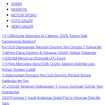
BAKIM
MODİFİYE
MOTOR SPORU
FOTO GALERİ
VIDEO GALERİ
13:13
Motorlar Marmaris’te Çalışıyor: 2026 Türkiye Ralli
Şampiyonası Başlıyor!
8:41
SUV Dünyasında Teknoloji Devrimi: Yeni Omoda 7 Türkiye’de!
7:48
Yeni Dacia Sandero & Stepway (2026): Türkiye Yollarında
1.500 KM Menzil ve Otomatik LPG Devri!
7:37
Yeni Mercedes-Benz EQB (2026): Ailelerin Elektrikli Lüks
Rotası Yeniden Çizildi!
7:24
Bursa’dan Dünyaya Yeni SUV Devrimi: Renault Boreal
Hakkında Her Şey
21:23
2026 Yenilenen Volkswagen T-Cross: Kompakt SUV’de Yeni
Standartlar
20:01
Formula 1 Suudi Arabistan Grand Prix’si: Heyecan Dolu Bir
Yarış